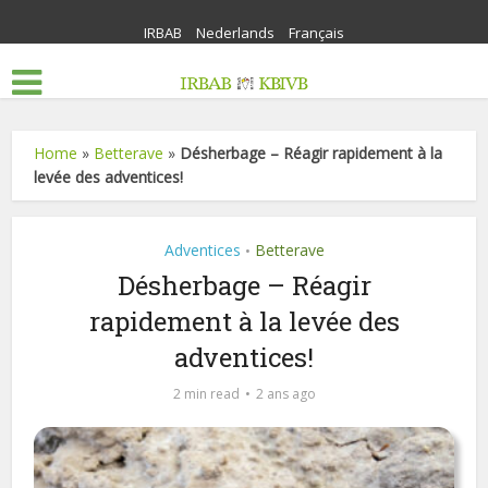
IRBAB
Nederlands
Français
Home
»
Betterave
»
Désherbage – Réagir rapidement à la
levée des adventices!
Adventices
Betterave
•
Désherbage – Réagir
rapidement à la levée des
adventices!
2 min read
2 ans ago