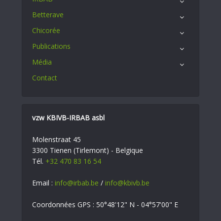
Betterave
Chicorée
Publications
Média
Contact
vzw KBIVB-IRBAB asbl
Molenstraat 45
3300 Tienen (Tirlemont) - Belgique
Tél.
+32 470 83 16 54
Email :
info@irbab.be
/
info@kbivb.be
Coordonnées GPS : 50°48'12" N - 04°57'00" E