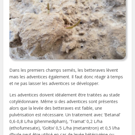
Dans les premiers champs semés, les betteraves lèvent
mais les adventices également. Il faut donc réagir à temps
et ne pas laisser les adventices se développer.
Les adventices doivent idéalement être traitées au stade
cotylédonnaire. Même si des adventices sont présentes
alors que la levée des betteraves est faible, une
pulvérisation est nécessaire. Un traitement avec ‘Betanal’
0,6-0,8 L/ha (phenmedipham), ‘Tramat’ 0,2 L/ha
(ethofumesate), ‘Goltix’ 0,5 L/ha (metamitron) et 0,5 l/ha
d’huile peut être utilisé en cas de levée hétérogène ou