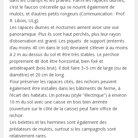
dans les champs et les prairies. Parmi les rapaces diurnes,
c’est le faucon crécerelle qui se nourrit également de
mulots, et d’autres petits rongeurs (Communication : Prof.
R. Libois, ULg).
Les rapaces diurnes et nocturnes aiment avoir une vue
panoramique. Plus ils sont haut perchés, plus leur rayon
d’observation est grand. Les piquets de support (enterrés
d’au moins 40 cm dans le sol) devraient s’élever à au moins
à 2 m au-dessus du sol et être très stables. Le perchoir
proprement dit doit être horizontal, bien fixé et
antidérapant (bois brut). Il doit faire 3–5 cm de large (ou de
diamètre) et 20 cm de long.
Pour préserver les rapaces cités, des nichoirs peuvent
également être installés dans les bâtiments de ferme, à
l’écart des habitats. Un poteau (style “électrique”) à environ
10 m du sol avec une caisse en bois bien arrimée
(ouverture sur le côté de la caisse) peut faire office de
nichoir.
Les belettes et les hermines sont également des
prédateurs de mulots, surtout si les campagnols sont
relativement rares.