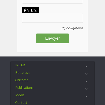
(*) obligatoire
IRBAB
Betterave
Chicorée
Publications
Média
Contact