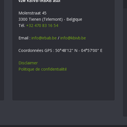
vzw KBIVB-IRBAB asbl
Molenstraat 45
3300 Tienen (Tirlemont) - Belgique
Tél.
+32 470 83 16 54
Email :
info@irbab.be
/
info@kbivb.be
Coordonnées GPS : 50°48'12" N - 04°57'00" E
Disclaimer
Politique de confidentialité