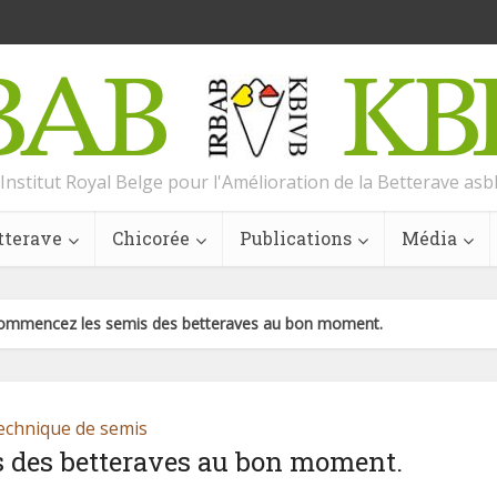
Institut Royal Belge pour l'Amélioration de la Betterave asb
tterave
Chicorée
Publications
Média
ommencez les semis des betteraves au bon moment.
echnique de semis
 des betteraves au bon moment.