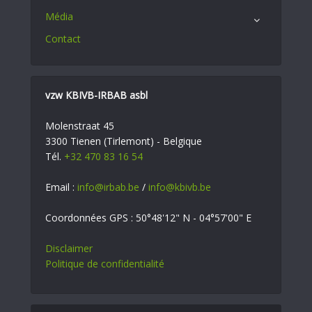
Média
Contact
vzw KBIVB-IRBAB asbl
Molenstraat 45
3300 Tienen (Tirlemont) - Belgique
Tél.
+32 470 83 16 54
Email :
info@irbab.be
/
info@kbivb.be
Coordonnées GPS : 50°48'12" N - 04°57'00" E
Disclaimer
Politique de confidentialité