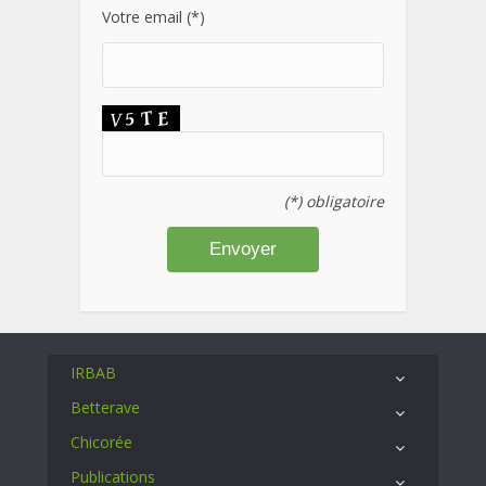
Votre email (*)
(*) obligatoire
IRBAB
Betterave
Chicorée
Publications