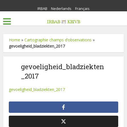
IRBAB
Nederlands
Français
Home
»
Cartographie champs d’observations
»
gevoeligheid_bladziekten_2017
gevoeligheid_bladziekten
_2017
gevoeligheid_bladziekten_2017