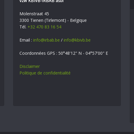
vzw KBIVB-IRBAB asbl
Molenstraat 45
3300 Tienen (Tirlemont) - Belgique
Tél.
+32 470 83 16 54
Email :
info@irbab.be
/
info@kbivb.be
Coordonnées GPS : 50°48'12" N - 04°57'00" E
Disclaimer
Politique de confidentialité