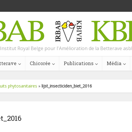
Institut Royal Belge pour l'Amélioration de la Betterave asb
tterave
Chicorée
Publications
Média
uits phytosanitaires
»
lijst_insecticiden_biet_2016
et_2016