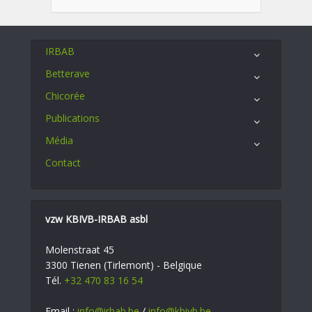
IRBAB
Betterave
Chicorée
Publications
Média
Contact
vzw KBIVB-IRBAB asbl
Molenstraat 45
3300 Tienen (Tirlemont) - Belgique
Tél.
+32 470 83 16 54
Email :
info@irbab.be
/
info@kbivb.be