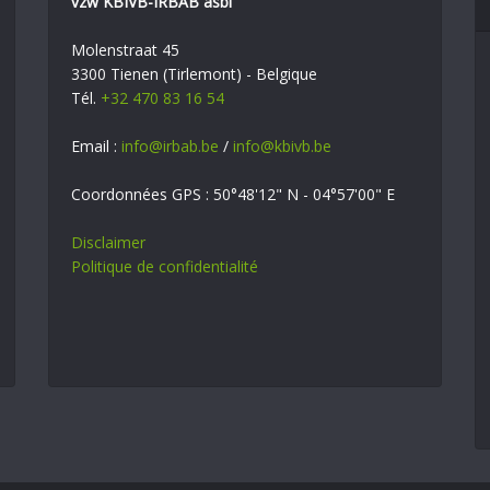
vzw KBIVB-IRBAB asbl
Molenstraat 45
3300 Tienen (Tirlemont) - Belgique
Tél.
+32 470 83 16 54
Email :
info@irbab.be
/
info@kbivb.be
Coordonnées GPS : 50°48'12" N - 04°57'00" E
Disclaimer
Politique de confidentialité