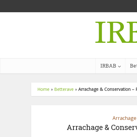
IRBAB
Be
Home
»
Betterave
»
Arrachage & Conservation – R
Arrachage
Arrachage & Conserv