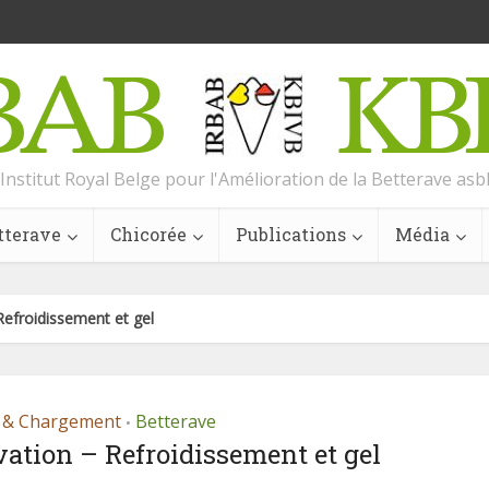
Institut Royal Belge pour l'Amélioration de la Betterave asb
tterave
Chicorée
Publications
Média
efroidissement et gel
 & Chargement
Betterave
•
ation – Refroidissement et gel