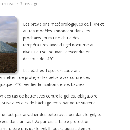
min read
3 ans ago
Les prévisions météorologiques de l’IRM et
autres modèles annoncent dans les
prochains jours une chute des
températures avec du gel nocturne au
niveau du sol pouvant descendre en
dessous de -4°C.
Les bâches Toptex recouvrant
permettent de protéger les betteraves contre des
sque -4°C. Vérifier la fixation de vos bâches !
 des tas de betteraves contre le gel est obligatoire
. Suivez les avis de bâchage émis par votre sucrerie.
ne faut pas arracher des betteraves pendant le gel, et
ées dans un tas ! Vu parfois la faible protection
dement être pris par le gel. Il faudra aussi attendre