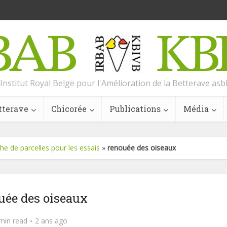
Institut Royal Belge pour l'Amélioration de la Betterave asb
tterave
Chicorée
Publications
Média
he de parcelles pour les essais
»
renouée des oiseaux
uée des oiseaux
min read
2 ans ago