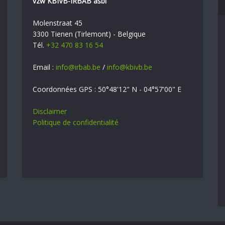
vzw KBIVB-IRBAB asbl
Molenstraat 45
3300 Tienen (Tirlemont) - Belgique
Tél.
+32 470 83 16 54
Email :
info@irbab.be
/
info@kbivb.be
Coordonnées GPS : 50°48'12" N - 04°57'00" E
Disclaimer
Politique de confidentialité