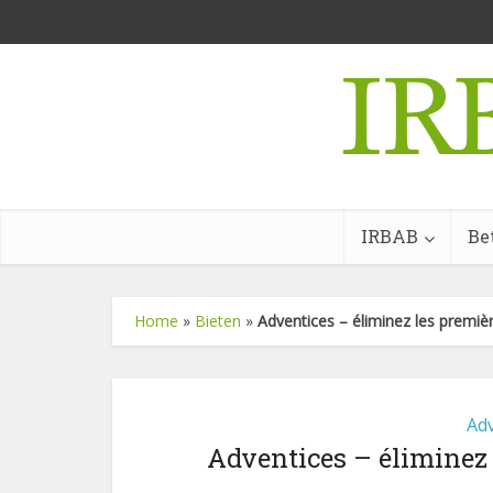
IRBAB
Be
Home
»
Bieten
»
Adventices – éliminez les premi
Adv
Adventices – éliminez 