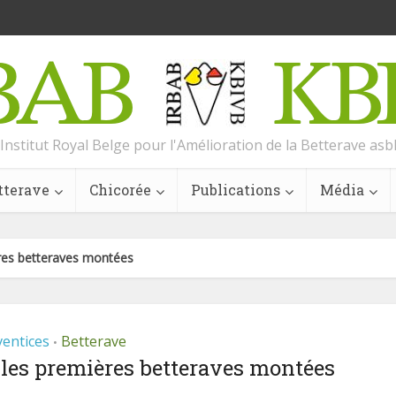
Institut Royal Belge pour l'Amélioration de la Betterave asb
tterave
Chicorée
Publications
Média
ères betteraves montées
entices
Betterave
•
les premières betteraves montées