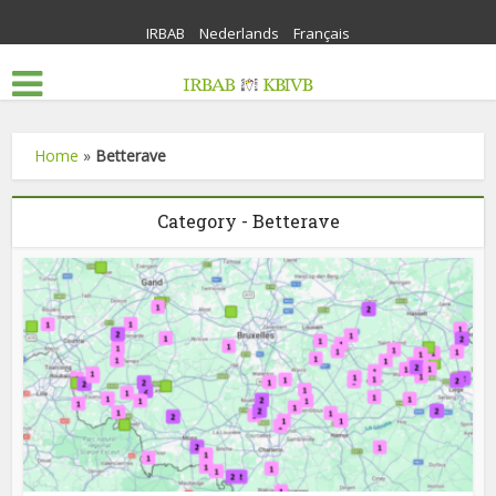
IRBAB
Nederlands
Français
Home
»
Betterave
Category - Betterave