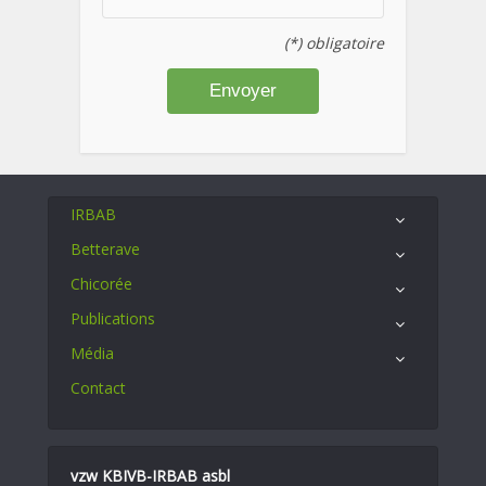
(*) obligatoire
IRBAB
Betterave
Chicorée
Publications
Média
Contact
vzw KBIVB-IRBAB asbl