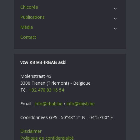
Chicorée
Publications
Média
Contact
vzw KBIVB-IRBAB asbl
Molenstraat 45
3300 Tienen (Tirlemont) - Belgique
Tél.
+32 470 83 16 54
Email :
info@irbab.be
/
info@kbivb.be
Coordonnées GPS : 50°48'12" N - 04°57'00" E
Disclaimer
Politique de confidentialité