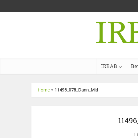
IRBAB
Be
Home
»
11496_078_Dann_Mid
1149
1 