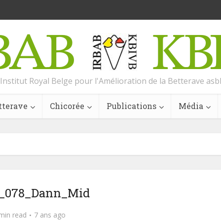
Institut Royal Belge pour l'Amélioration de la Betterave asb
tterave
Chicorée
Publications
Média
6_078_Dann_Mid
min read
7 ans ago