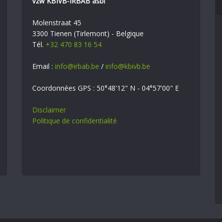
vzw KBIVB-IRBAB asbl
Molenstraat 45
3300 Tienen (Tirlemont) - Belgique
Tél.
+32 470 83 16 54
Email :
info@irbab.be
/
info@kbivb.be
Coordonnées GPS : 50°48'12" N - 04°57'00" E
Disclaimer
Politique de confidentialité