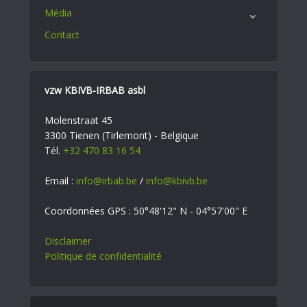
Média
Contact
vzw KBIVB-IRBAB asbl
Molenstraat 45
3300 Tienen (Tirlemont) - Belgique
Tél.
+32 470 83 16 54
Email :
info@irbab.be
/
info@kbivb.be
Coordonnées GPS : 50°48'12" N - 04°57'00" E
Disclaimer
Politique de confidentialité