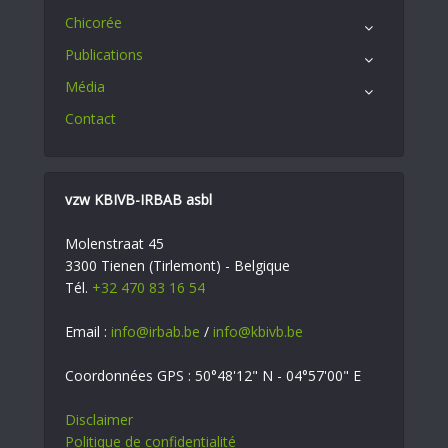
Chicorée
Publications
Média
Contact
vzw KBIVB-IRBAB asbl
Molenstraat 45
3300 Tienen (Tirlemont) - Belgique
Tél.
+32 470 83 16 54
Email :
info@irbab.be
/
info@kbivb.be
Coordonnées GPS : 50°48'12" N - 04°57'00" E
Disclaimer
Politique de confidentialité