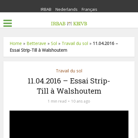
IRBAB
Nederlands
Français
Home
»
Betterave
»
Sol
»
Travail du sol
»
11.04.2016 –
Essai Strip-Till à Walshoutem
Travail du sol
11.04.2016 – Essai Strip-
Till à Walshoutem
1 min read
10 ans ago