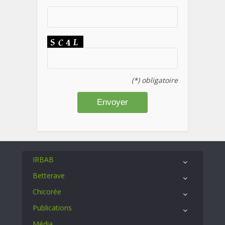
(*) obligatoire
IRBAB
Betterave
Chicorée
Publications
Média