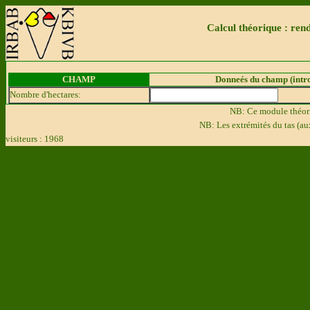
Calcul théorique : ren
CHAMP
Donneés du champ (introd
Nombre d'hectares:
NB: Ce module théori
NB: Les extrémités du tas (au
visiteurs : 1968